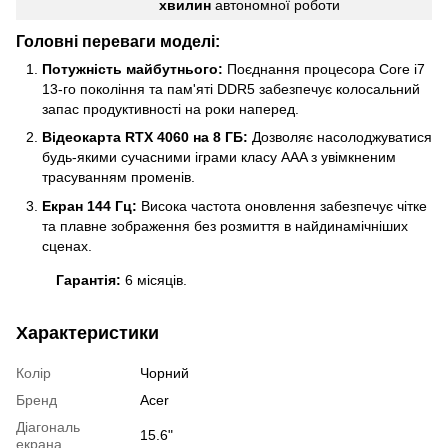
хвилин
автономної роботи
Головні переваги моделі:
Потужність майбутнього:
Поєднання процесора Core i7
13-го покоління та пам'яті DDR5 забезпечує колосальний
запас продуктивності на роки наперед.
Відеокарта RTX 4060 на 8 ГБ:
Дозволяє насолоджуватися
будь-якими сучасними іграми класу AAA з увімкненим
трасуванням променів.
Екран 144 Гц:
Висока частота оновлення забезпечує чітке
та плавне зображення без розмиття в найдинамічніших
сценах.
Гарантія:
6 місяців.
Характеристики
Колір
Чорний
Бренд
Acer
Діагональ
15.6"
екрана