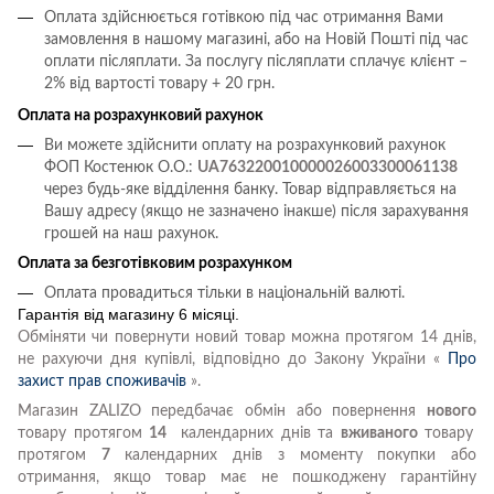
Оплата здійснюється готівкою під час отримання Вами
замовлення в нашому магазині, або на Новій Пошті під час
оплати післяплати.
За послугу післяплати сплачує клієнт –
2% від вартості товару + 20 грн.
Оплата на розрахунковий рахунок
Ви можете здійснити оплату на розрахунковий рахунок
ФОП Костенюк О.О.:
UA763220010000026003300061138
через будь-яке відділення банку. Товар відправляється на
Вашу адресу (якщо не зазначено інакше) після зарахування
грошей на наш рахунок.
Оплата за безготівковим розрахунком
Оплата провадиться тільки в національній валюті.
Гарантія від магазину 6 місяці.
Обміняти чи повернути новий товар можна протягом 14 днів,
не рахуючи дня купівлі, відповідно до Закону України «
Про
захист прав споживачів
».
Магазин ZALIZO передбачає обмін або повернення
нового
товару протягом
14
календарних днів та
вживаного
товару
протягом
7
календарних днів з моменту покупки або
отримання, якщо товар має не пошкоджену гарантійну