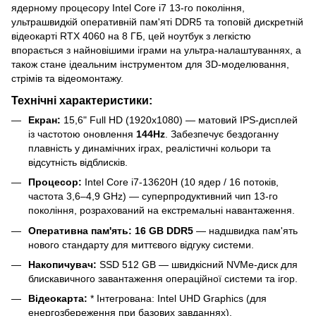
ядерному процесору Intel Core i7 13-го покоління,
ультрашвидкій оперативній пам'яті DDR5 та топовій дискретній
відеокарті RTX 4060 на 8 ГБ, цей ноутбук з легкістю
впорається з найновішими іграми на ультра-налаштуваннях, а
також стане ідеальним інструментом для 3D-моделювання,
стрімів та відеомонтажу.
Технічні характеристики:
Екран:
15,6" Full HD (1920x1080) — матовий IPS-дисплей
із частотою оновлення
144Hz
. Забезпечує бездоганну
плавність у динамічних іграх, реалістичні кольори та
відсутність відблисків.
Процесор:
Intel Core i7-13620H (10 ядер / 16 потоків,
частота 3,6–4,9 GHz) — суперпродуктивний чип 13-го
покоління, розрахований на екстремальні навантаження.
Оперативна пам'ять:
16 GB DDR5
— надшвидка пам'ять
нового стандарту для миттєвого відгуку системи.
Накопичувач:
SSD 512 GB — швидкісний NVMe-диск для
блискавичного завантаження операційної системи та ігор.
Відеокарта:
* Інтегрована: Intel UHD Graphics (для
енергозбереження при базових завданнях).