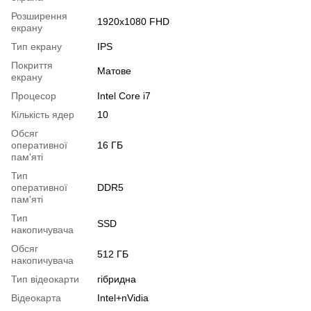
Розширення
1920x1080 FHD
екрану
Тип екрану
IPS
Покриття
Матове
екрану
Процесор
Intel Core i7
Кількість ядер
10
Обсяг
оперативної
16 ГБ
пам'яті
Тип
оперативної
DDR5
пам'яті
Тип
SSD
накопичувача
Обсяг
512 ГБ
накопичувача
Тип відеокарти
гібридна
Відеокарта
Intel+nVidia