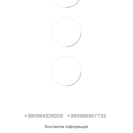
+380984328028
+380966967733
Контактна інформація