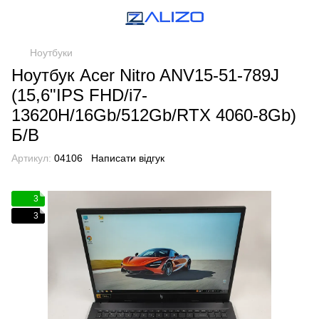
Ноутбуки
Ноутбук Acer Nitro ANV15-51-789J
(15,6"IPS FHD/i7-
13620H/16Gb/512Gb/RTX 4060-8Gb)
Б/В
Артикул:
04106
Написати відгук
3
3