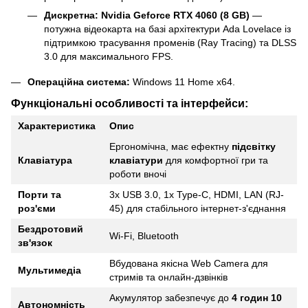
Дискретна: Nvidia Geforce RTX 4060 (8 GB)
—
потужна відеокарта на базі архітектури Ada Lovelace із
підтримкою трасування променів (Ray Tracing) та DLSS
3.0 для максимального FPS.
Операційна система:
Windows 11 Home x64.
Функціональні особливості та інтерфейси:
Характеристика
Опис
Ергономічна, має ефектну
підсвітку
Клавіатура
клавіатури
для комфортної гри та
роботи вночі
Порти та
3x USB 3.0, 1x Type-C, HDMI, LAN (RJ-
роз'єми
45) для стабільного інтернет-з'єднання
Бездротовий
Wi-Fi, Bluetooth
зв'язок
Вбудована якісна Web Camera для
Мультимедіа
стримів та онлайн-дзвінків
Акумулятор забезпечує до
4 годин 10
Автономність