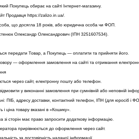
 який Покупець обирає на сайті Інтернет-магазину.
сайт Продавця
https://zalizo.in.ua/
.
соба, що досягла 18 років, або юридична особа чи ФОП.
стенюк Олександр Олександрович (ІПН 3251607534).
ться передати Товар, а Покупець — оплатити та прийняти його.
говору — оформлення замовлення на сайті та отримання електронн
ння
ться через сайт, електронну пошту або телефон.
відмовити у виконанні замовлення при сумнівній або неповній інфор
ані: ПІБ, адресу доставки, контактний телефон, ІПН (для юросіб і ФО
ь і ціна товару вказані в «Кошику».
дна зі сторін має право запросити додаткову інформацію.
ератора прирівнюється до оформлення через сайт.
дальність за достовірність наданої інформації.