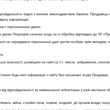
дповідальність згідно з чинним законодавством України. Продавець н
вірну інформацію.
ахист персональних даних
 даних Покупцем означає згоду на їх обробку відповідно до ЗУ «П
ться не передавати персональні дані третім особам, крім випадків
ть
альної власності, розміщені на сайті (у т.ч. тексти, зображення, ло
стання будь-якої інформації з сайту без письмової згоди Продавця.
я від відповідальності за невиконання зобов’язань у разі настання
ежать: війна, стихійні лиха, пожежі, епідемії, дії органів влади тощо