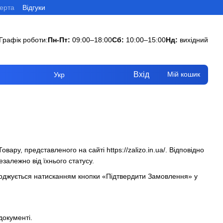
ерта
Відгуки
Графік роботи:
Пн-Пт:
09:00–18:00
Сб:
10:00–15:00
Нд:
вихідний
Вхід
Мій кошик
Укр
Товару, представленого на сайті
https://zalizo.in.ua/
. Відповідно
езалежно від їхнього статусу.
ерджується натисканням кнопки «Підтвердити Замовлення» у
документі.