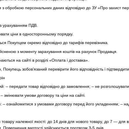
я з обробкою персональних даних відповідно до ЗУ «Про захист пе
х з урахуванням ПДВ.
вати ціни в односторонньому порядку.
ться Покупцем окремо відповідно до тарифів перевізника.
ійсненою з моменту зарахування коштів на рахунок Продавця.
аються на сайті в розділі «Оплата і доставка».
, Покупець зобов’язаний перевірити його відповідність і підтверди
рін
ий: – передати товар відповідно до замовлення; – не розголошуват
– змінювати умови договору та ціни на сайті.
й: – ознайомитися з умовами договору перед його укладенням; – над
товару належної якості: до 14 днів для нового товару, до 7 — для в
 Повернення вартості здійснюється протягом 3-5 днів.