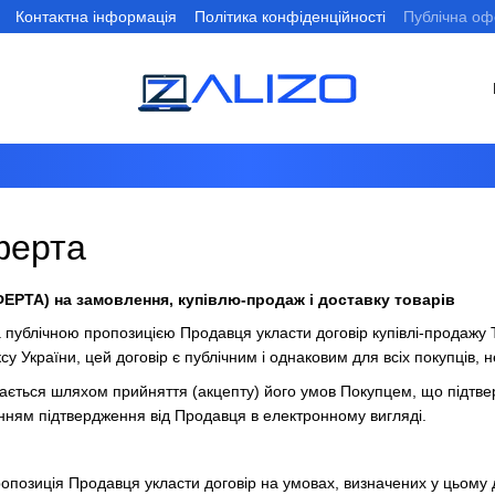
Контактна інформація
Політика конфіденційності
Публічна оф
ферта
РТА) на замовлення, купівлю-продаж і доставку товарів
а публічною пропозицією Продавця укласти договір купівлі-продажу 
су України, цей договір є публічним і однаковим для всіх покупців, н
вається шляхом прийняття (акцепту) його умов Покупцем, що підтв
нням підтвердження від Продавця в електронному вигляді.
опозиція Продавця укласти договір на умовах, визначених у цьому 