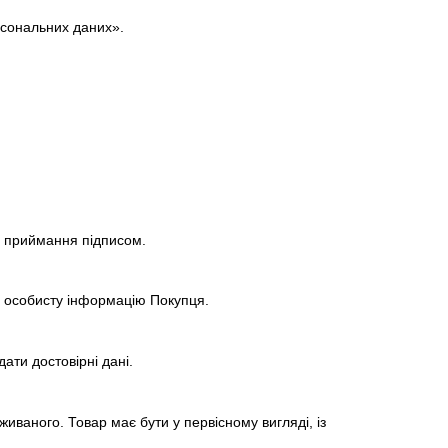
рсональних даних».
ти приймання підписом.
и особисту інформацію Покупця.
ати достовірні дані.
живаного. Товар має бути у первісному вигляді, із