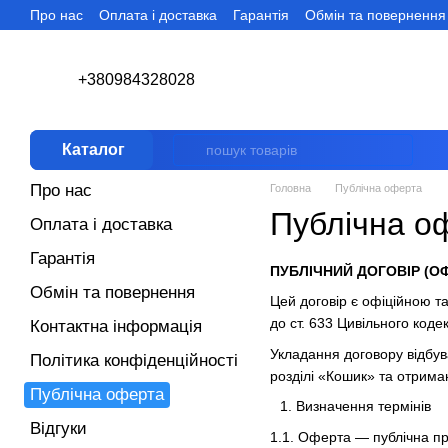
Про нас
Оплата і доставка
Гарантія
Обмін та повернення
Перейти до основного контенту
+380984328028
Каталог
Про нас
Головна
Публічна оферта
Публічна о
Оплата і доставка
Гарантія
ПУБЛІЧНИЙ ДОГОВІР (ОФЕ
Обмін та повернення
Цей договір є офіційною т
до ст. 633 Цивільного кодек
Контактна інформація
Укладання договору відбу
Політика конфіденційності
розділі «Кошик» та отрима
Публічна оферта
Визначення термінів
Відгуки
1.1. Оферта — публічна пр