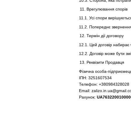
10.3. Сторона, яка потрап
Врегулювання спорів
11.1. Усі спори вирішують
11.2. Попереднє звернення
Термін дії договору
12.1. Цей договір набирає
12.2. Договір може бути з
Реквізити Продавця
Фізична особа-підприємец
ІПН: 3251607534
Телефон: +380984328028
Email:
zalizo.in.ua@gmail.
Рахунок:
UA763220010000