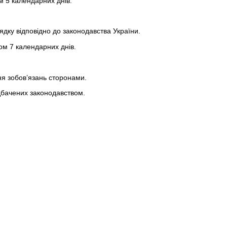
м 5 календарних днів.
ядку відповідно до законодавства України.
ом 7 календарних днів.
ня зобов’язань сторонами.
едбачених законодавством.