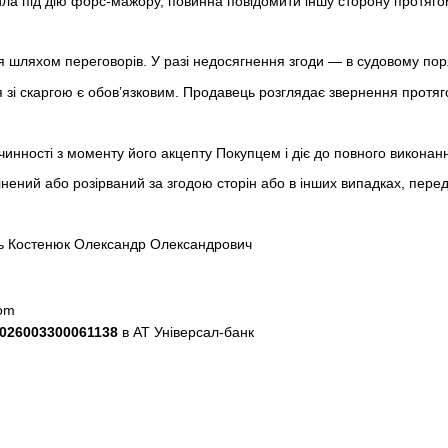
ила під дію форс-мажору, повинна повідомити іншу сторону протяго
ся шляхом переговорів. У разі недосягнення згоди — в судовому пор
 зі скаргою є обов’язковим. Продавець розглядає звернення протяг
 чинності з моменту його акцепту Покупцем і діє до повного виконан
мінений або розірваний за згодою сторін або в інших випадках, пер
ь Костенюк Олександр Олександрович
com
026003300061138
в АТ Універсал-банк