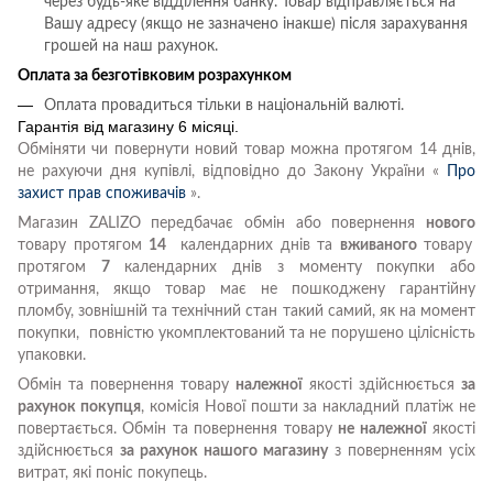
через будь-яке відділення банку. Товар відправляється на
Вашу адресу (якщо не зазначено інакше) після зарахування
грошей на наш рахунок.
Оплата за безготівковим розрахунком
Оплата провадиться тільки в національній валюті.
Гарантія від магазину 6 місяці.
Обміняти чи повернути новий товар можна протягом 14 днів,
не рахуючи дня купівлі, відповідно до Закону України «
Про
захист прав споживачів
».
Магазин ZALIZO передбачає обмін або повернення
нового
товару протягом
14
календарних днів та
вживаного
товару
протягом
7
календарних днів з моменту покупки або
отримання, якщо товар має не пошкоджену гарантійну
пломбу, зовнішній та технічний стан такий самий, як на момент
покупки, повністю укомплектований та не порушено цілісність
упаковки.
Обмін та повернення товару
належної
якості здійснюється
за
рахунок покупця
, комісія Нової пошти за накладний платіж не
повертається. Обмін та повернення товару
не належної
якості
здійснюється
за рахунок нашого магазину
з поверненням усіх
витрат, які поніс покупець.