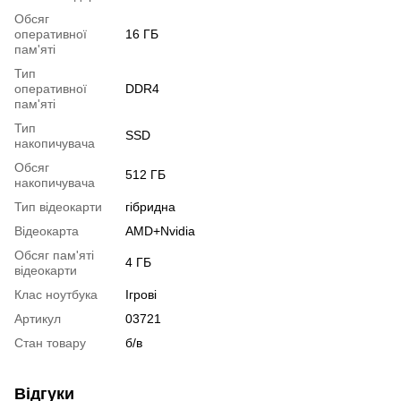
Обсяг
оперативної
16 ГБ
пам'яті
Тип
оперативної
DDR4
пам'яті
Тип
SSD
накопичувача
Обсяг
512 ГБ
накопичувача
Тип відеокарти
гібридна
Відеокарта
AMD+Nvidia
Обсяг пам'яті
4 ГБ
відеокарти
Клас ноутбука
Ігрові
Артикул
03721
Стан товару
б/в
Відгуки