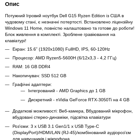
Опис
Потужний Ігровий ноутбук Dell G15 Ryzen Edition із США в
чудовому стані, є незначні потертості. Встановлено ліцензійну
Windows 11 Home, повністю налаштовано та готове до роботи!
Блок живлення в комплекті. Зроблене гравіювання на
клавіатурі!
Екран: 15.6” (1920x1080) FullHD, IPS, 60-120Hz
Процесор: AMD Ryzen5-5600H (6/12х3,3 - 4,2 ГГц)
RAM: 16 GB DDR4
Накопичувач: SSD 512 GB
Графічні адаптери:
Інтегрований - AMD Graphics до 1 GB
Дискретний - nVidia GeForce RTX-3050Ti на 4 GB
Додаткові можливості: Веб-камера, Вбудований мікрофон,
вбудовані стерео-динаміки, підсвітка клавіатури
Роз'єми: 3 х USB 3.1 Gen1/1 х USB Type-C
(DisplayPort)/HDMI/LAN (RJ-45)/комбінований аудіороз'єм
для навушників і мікрофона