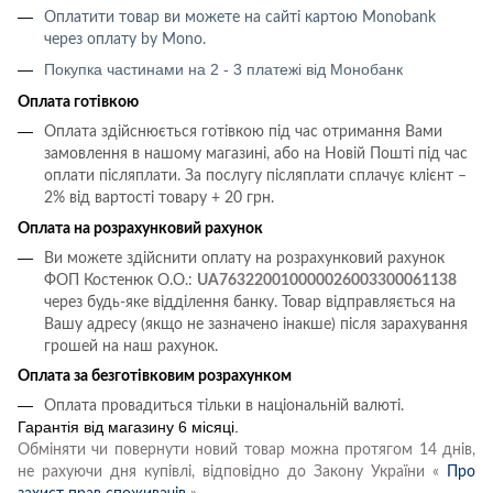
Оплатити товар ви можете на сайті картою
Monobank
через оплату
by Mono
.
Покупка частинами на 2 - 3 платежі від Монобанк
Оплата готівкою
Оплата здійснюється готівкою під час отримання Вами
замовлення в нашому магазині, або на Новій Пошті під час
оплати післяплати.
За послугу післяплати сплачує клієнт –
2% від вартості товару + 20 грн.
Оплата на розрахунковий рахунок
Ви можете здійснити оплату на розрахунковий рахунок
ФОП Костенюк О.О.:
UA763220010000026003300061138
через будь-яке відділення банку. Товар відправляється на
Вашу адресу (якщо не зазначено інакше) після зарахування
грошей на наш рахунок.
Оплата за безготівковим розрахунком
Оплата провадиться тільки в національній валюті.
Гарантія від магазину 6 місяці.
Обміняти чи повернути новий товар можна протягом 14 днів,
не рахуючи дня купівлі, відповідно до Закону України «
Про