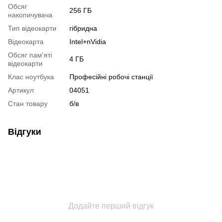
Обсяг
256 ГБ
накопичувача
Тип відеокарти
гібридна
Відеокарта
Intel+nVidia
Обсяг пам'яті
4 ГБ
відеокарти
Клас ноутбука
Професійні робочі станції
Артикул
04051
Стан товару
б/в
Відгуки
Додайте перший відгук