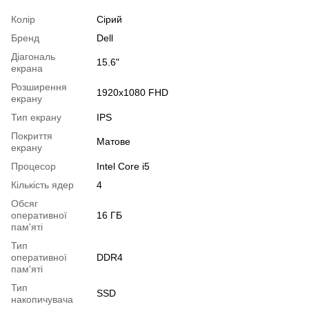
Колір
Сірий
Бренд
Dell
Діагональ
15.6"
екрана
Розширення
1920x1080 FHD
екрану
Тип екрану
IPS
Покриття
Матове
екрану
Процесор
Intel Core i5
Кількість ядер
4
Обсяг
оперативної
16 ГБ
пам'яті
Тип
оперативної
DDR4
пам'яті
Тип
SSD
накопичувача