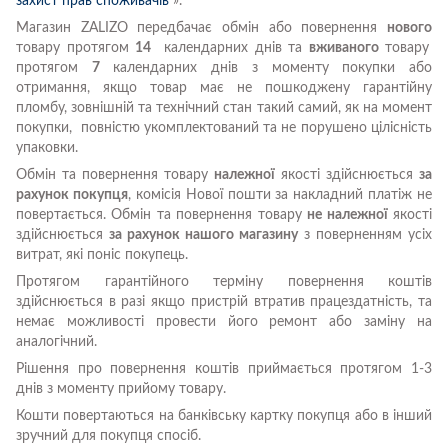
захист прав споживачів
».
Магазин ZALIZO передбачає обмін або повернення
нового
товару протягом
14
календарних днів та
вживаного
товару
протягом
7
календарних днів з моменту покупки або
отримання, якщо товар має не пошкоджену гарантійну
пломбу, зовнішній та технічний стан такий самий, як на момент
покупки, повністю укомплектований та не порушено цілісність
упаковки.
Обмін та повернення товару
належної
якості здійснюється
за
рахунок покупця
, комісія Нової пошти за накладний платіж не
повертається. Обмін та повернення товару
не належної
якості
здійснюється
за рахунок нашого магазину
з поверненням усіх
витрат, які поніс покупець.
Протягом гарантійного терміну повернення коштів
здійснюється в разі якщо пристрій втратив працездатність, та
немає можливості провести його ремонт або заміну на
аналогічний.
Рішення про повернення коштів приймається протягом 1-3
днів з моменту прийому товару.
Кошти повертаються на банківську картку покупця або в інший
зручний для покупця спосіб.