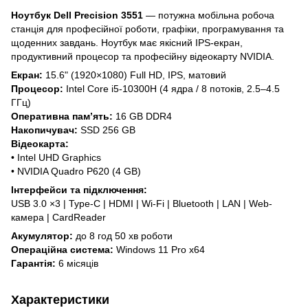
Ноутбук Dell Precision 3551
— потужна мобільна робоча
станція для професійної роботи, графіки, програмування та
щоденних завдань. Ноутбук має якісний IPS-екран,
продуктивний процесор та професійну відеокарту NVIDIA.
Екран:
15.6" (1920×1080) Full HD, IPS, матовий
Процесор:
Intel Core i5‑10300H (4 ядра / 8 потоків, 2.5–4.5
ГГц)
Оперативна пам’ять:
16 GB DDR4
Накопичувач:
SSD 256 GB
Відеокарта:
• Intel UHD Graphics
• NVIDIA Quadro P620 (4 GB)
Інтерфейси та підключення:
USB 3.0 ×3 | Type-C | HDMI | Wi-Fi | Bluetooth | LAN | Web-
камера | CardReader
Акумулятор:
до 8 год 50 хв роботи
Операційна система:
Windows 11 Pro x64
Гарантія:
6 місяців
Характеристики