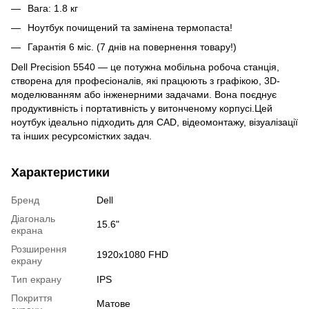
Вага: 1.8 кг
Ноутбук почищений та замінена термопаста!
Гарантія 6 міс. (7 днів на повернення товару!)
Dell Precision 5540 — це потужна мобільна робоча станція,
створена для професіоналів, які працюють з графікою, 3D-
моделюванням або інженерними задачами. Вона поєднує
продуктивність і портативність у витонченому корпусі.Цей
ноутбук ідеально підходить для CAD, відеомонтажу, візуалізації
та інших ресурсомістких задач.
Характеристики
Бренд
Dell
Діагональ
15.6"
екрана
Розширення
1920x1080 FHD
екрану
Тип екрану
IPS
Покриття
Матове