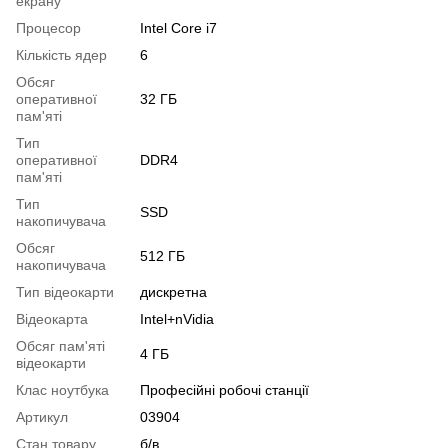
екрану
Процесор
Intel Core i7
Кількість ядер
6
Обсяг
оперативної
32 ГБ
пам'яті
Тип
оперативної
DDR4
пам'яті
Тип
SSD
накопичувача
Обсяг
512 ГБ
накопичувача
Тип відеокарти
дискретна
Відеокарта
Intel+nVidia
Обсяг пам'яті
4 ГБ
відеокарти
Клас ноутбука
Професійні робочі станції
Артикул
03904
Стан товару
б/в