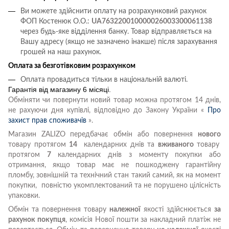
Ви можете здійснити оплату на розрахунковий рахунок
ФОП Костенюк О.О.:
UA763220010000026003300061138
через будь-яке відділення банку. Товар відправляється на
Вашу адресу (якщо не зазначено інакше) після зарахування
грошей на наш рахунок.
Оплата за безготівковим розрахунком
Оплата провадиться тільки в національній валюті.
Гарантія від магазину 6 місяці.
Обміняти чи повернути новий товар можна протягом 14 днів,
не рахуючи дня купівлі, відповідно до Закону України «
Про
захист прав споживачів
».
Магазин ZALIZO передбачає обмін або повернення
нового
товару протягом
14
календарних днів та
вживаного
товару
протягом
7
календарних днів з моменту покупки або
отримання, якщо товар має не пошкоджену гарантійну
пломбу, зовнішній та технічний стан такий самий, як на момент
покупки, повністю укомплектований та не порушено цілісність
упаковки.
Обмін та повернення товару
належної
якості здійснюється
за
рахунок покупця
, комісія Нової пошти за накладний платіж не