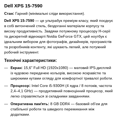
Dell XPS 15-7590
Стан:
Гарний (мінімальні сліди використання).
Dell XPS 15-7590
— це ультрабук преміум-класу, який поєднує
в собі витончений стиль, бездоганні матеріали корпусу та
високу продуктивність. Завдяки потужному процесору H-серії
та дискретній відеокарті Nvidia GeForce GTX, цей ноутбук є
ідеальним вибором для фотографів, дизайнерів, програмістів
та розробників контенту, які шукають легкий, але потужний
робочий інструмент.
Технічні характеристики:
Екран:
15,6" Full HD (1920x1080) — матовий IPS-дисплей
із чудовою передачею кольорів, високою яскравістю та
широкими кутами огляду для комфортної тривалої роботи.
Процесор:
Intel Core i5-9300H (4 ядра / 8 потоків, частота
2,4–4,1 GHz) — продуктивний повноцінний процесор, який
легко справляється зі складними завданнями.
Оперативна пам'ять:
8 GB DDR4 — базовий об'єм для
стабільної роботи та швидкого перемикання між
додатками.