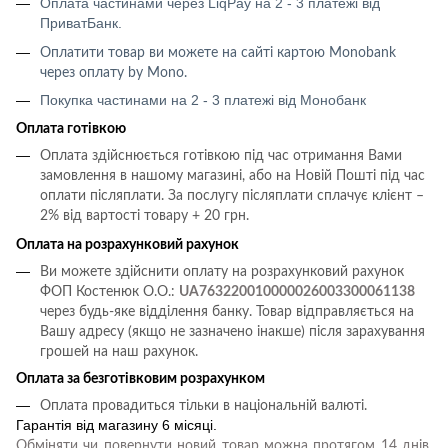
Оплата частинами через LiqPay на 2 - 3 платежі від
ПриватБанк.
Оплатити товар ви можете на сайті картою
Monobank
через оплату
by Mono
.
Покупка частинами на 2 - 3 платежі від Монобанк
Оплата готівкою
Оплата здійснюється готівкою під час отримання Вами
замовлення в нашому магазині, або на Новій Пошті під час
оплати післяплати.
За послугу післяплати сплачує клієнт –
2% від вартості товару + 20 грн.
Оплата на розрахунковий рахунок
Ви можете здійснити оплату на розрахунковий рахунок
ФОП Костенюк О.О.:
UA763220010000026003300061138
через будь-яке відділення банку. Товар відправляється на
Вашу адресу (якщо не зазначено інакше) після зарахування
грошей на наш рахунок.
Оплата за безготівковим розрахунком
Оплата провадиться тільки в національній валюті.
Гарантія від магазину 6 місяці.
Обміняти чи повернути новий товар можна протягом 14 днів,