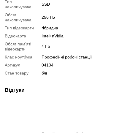
Тип
SSD
накопичувача
Обсяг
256 ГБ
накопичувача
Тип відеокарти
гібридна
Відеокарта
Intel+nVidia
Обсяг пам'яті
4 ГБ
відеокарти
Клас ноутбука
Професійні робочі станції
Артикул
04104
Стан товару
б/в
Відгуки