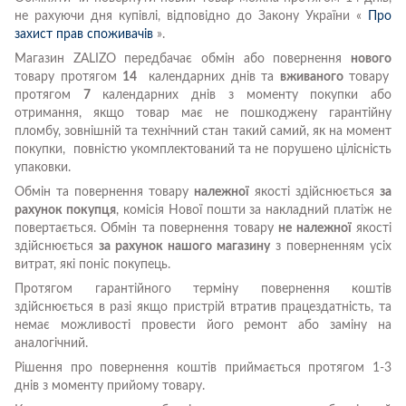
не рахуючи дня купівлі, відповідно до Закону України «
Про
захист прав споживачів
».
Магазин ZALIZO передбачає обмін або повернення
нового
товару протягом
14
календарних днів та
вживаного
товару
протягом
7
календарних днів з моменту покупки або
отримання, якщо товар має не пошкоджену гарантійну
пломбу, зовнішній та технічний стан такий самий, як на момент
покупки, повністю укомплектований та не порушено цілісність
упаковки.
Обмін та повернення товару
належної
якості здійснюється
за
рахунок покупця
, комісія Нової пошти за накладний платіж не
повертається. Обмін та повернення товару
не належної
якості
здійснюється
за рахунок нашого магазину
з поверненням усіх
витрат, які поніс покупець.
Протягом гарантійного терміну повернення коштів
здійснюється в разі якщо пристрій втратив працездатність, та
немає можливості провести його ремонт або заміну на
аналогічний.
Рішення про повернення коштів приймається протягом 1-3
днів з моменту прийому товару.