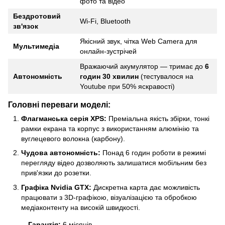
фото та відео
Бездротовий
Wi-Fi, Bluetooth
зв'язок
Якісний звук, чітка Web Camera для
Мультимедіа
онлайн-зустрічей
Вражаючий акумулятор — тримає до
6
Автономність
годин 30 хвилин
(тестувалося на
Youtube при 50% яскравості)
Головні переваги моделі:
Флагманська серія XPS:
Преміальна якість збірки, тонкі
рамки екрана та корпус з використанням алюмінію та
вуглецевого волокна (карбону).
Чудова автономність:
Понад 6 годин роботи в режимі
перегляду відео дозволяють залишатися мобільним без
прив'язки до розетки.
Графіка Nvidia GTX:
Дискретна карта дає можливість
працювати з 3D-графікою, візуалізацією та обробкою
медіаконтенту на високій швидкості.
Гарантія:
6 місяців.