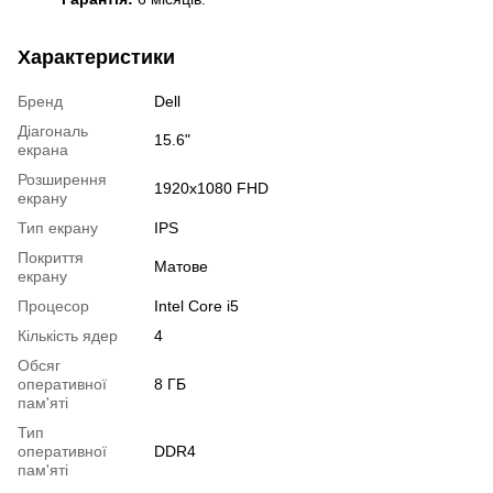
Характеристики
Бренд
Dell
Діагональ
15.6"
екрана
Розширення
1920x1080 FHD
екрану
Тип екрану
IPS
Покриття
Матове
екрану
Процесор
Intel Core i5
Кількість ядер
4
Обсяг
оперативної
8 ГБ
пам'яті
Тип
оперативної
DDR4
пам'яті