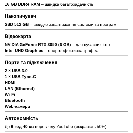
16 GB DDR4 RAM
– швидка багатозадачність
Накопичувач
SSD 512 GB
– швидке завантаження системи та програм
Відеокарта
NVIDIA GeForce RTX 3050 (6 GB)
– для сучасних ігор
Intel UHD Graphics
– енергоефективна графіка
Порти та підключення
2 × USB 3.0
1 × USB Type-C
HDMI
LAN (Ethernet)
Wi-Fi
Bluetooth
Web-камера
Автономність
До
6 год 40 хв
перегляду YouTube (яскравість 50%)