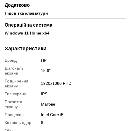
Додатково
Підсвітка клавіатури
Операційна система
Windows 11 Home x64
Характеристики
Бренд
HP
Діагональ
15.6"
екрана
Розширення
1920x1080 FHD
екрану
Тип екрану
IPS
Покриття
Матове
екрану
Процесор
Intel Core i5
Кількість ядер
8
Обсяг