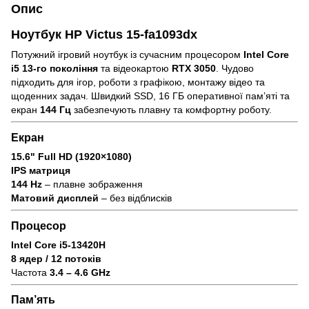
Опис
Ноутбук HP Victus 15-fa1093dx
Потужний ігровий ноутбук із сучасним процесором
Intel Core
i5 13-го покоління
та відеокартою
RTX 3050
. Чудово
підходить для ігор, роботи з графікою, монтажу відео та
щоденних задач. Швидкий SSD, 16 ГБ оперативної пам’яті та
екран
144 Гц
забезпечують плавну та комфортну роботу.
Екран
15.6" Full HD (1920×1080)
IPS матриця
144 Hz
– плавне зображення
Матовий дисплей
– без відблисків
Процесор
Intel Core i5-13420H
8 ядер / 12 потоків
Частота
3.4 – 4.6 GHz
Пам’ять