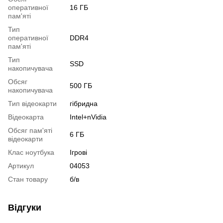
оперативної
16 ГБ
пам'яті
Тип
оперативної
DDR4
пам'яті
Тип
SSD
накопичувача
Обсяг
500 ГБ
накопичувача
Тип відеокарти
гібридна
Відеокарта
Intel+nVidia
Обсяг пам'яті
6 ГБ
відеокарти
Клас ноутбука
Ігрові
Артикул
04053
Стан товару
б/в
Відгуки