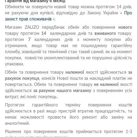
Гарантія від магазину 6 місяці.
Обміняти чи повернути новий товар можна протягом 14 днів,
не рахуючи дня купівлі, відповідно до Закону України «
Про
захист прав споживачів
».
Магазин ZALIZO передбачає обмін або повернення
нового
товару протягом
14
календарних днів та
вживаного
товару
протягом
7
календарних днів з моменту покупки або
отримання, якщо товар має не пошкоджену гарантійну
пломбу, зовнішній та технічний стан такий самий, як на момент
покупки, повністю укомплектований та не порушено цілісність
упаковки.
Обмін та повернення товару
належної
якості здійснюється
за
рахунок покупця
, комісія Нової пошти за накладний платіж не
повертається. Обмін та повернення товару
не належної
якості
здійснюється
за рахунок нашого магазину
з поверненням усіх
витрат, які поніс покупець.
Протягом гарантійного терміну повернення коштів
здійснюється в разі якщо пристрій втратив працездатність, та
немає можливості провести його ремонт або заміну на
аналогічний.
Рішення про повернення коштів приймається протягом 1-3