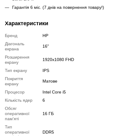
Гарантія 6 міс. (7 днів на повернення товару!)
Характеристики
Бренд
HP
Діагональ
16"
екрана
Розширення
1920x1080 FHD
екрану
Тип екрану
IPS
Покриття
Матове
екрану
Процесор
Intel Core i5
Кількість ядер
6
Обсяг
оперативної
16 ГБ
пам'яті
Тип
оперативної
DDR5