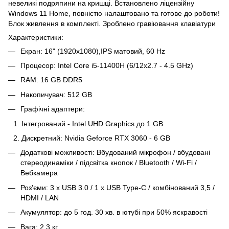
невеликі подряпини на кришці. Встановлено ліцензійну
Windows 11 Home, повністю налаштовано та готове до роботи!
Блок живлення в комплекті. Зроблено гравіювання клавіатури
Характеристики:
Екран: 16" (1920x1080),IPS матовий, 60 Hz
Процесор: Intel Core i5-11400H (6/12x2.7 - 4.5 GHz)
RAM: 16 GB DDR5
Накопичувач: 512 GB
Графічні адаптери:
Інтегрований - Intel UHD Graphics до 1 GB
Дискретний: Nvidia Geforce RTX 3060 - 6 GB
Додаткові можливості: Вбудований мікрофон / вбудовані
стереодинаміки / підсвітка кнопок / Bluetooth / Wi-Fi /
Вебкамера
Роз'єми: 3 x USB 3.0 / 1 x USB Type-C / комбінований 3,5 /
HDMI / LAN
Акумулятор: до 5 год. 30 хв. в ютубі при 50% яскравості
Вага: 2.3 кг