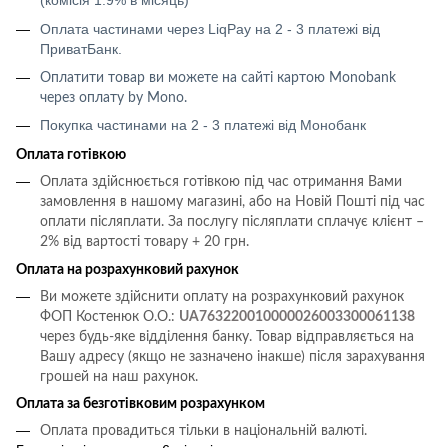
(комісія 1.9% в місяць)
Оплата частинами через LiqPay на 2 - 3 платежі від
ПриватБанк.
Оплатити товар ви можете на сайті картою
Monobank
через оплату
by Mono
.
Покупка частинами на 2 - 3 платежі від Монобанк
Оплата готівкою
Оплата здійснюється готівкою під час отримання Вами
замовлення в нашому магазині, або на Новій Пошті під час
оплати післяплати.
За послугу післяплати сплачує клієнт –
2% від вартості товару + 20 грн.
Оплата на розрахунковий рахунок
Ви можете здійснити оплату на розрахунковий рахунок
ФОП Костенюк О.О.:
UA763220010000026003300061138
через будь-яке відділення банку. Товар відправляється на
Вашу адресу (якщо не зазначено інакше) після зарахування
грошей на наш рахунок.
Оплата за безготівковим розрахунком
Оплата провадиться тільки в національній валюті.