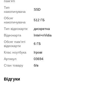
пам'яті
Тип
SSD
накопичувача
Обсяг
512 ГБ
накопичувача
Тип відеокарти
дискретна
Відеокарта
Intel+nVidia
Обсяг пам'яті
6 ГБ
відеокарти
Клас ноутбука
Ігрові
Артикул
03694
Стан товару
б/в
Відгуки