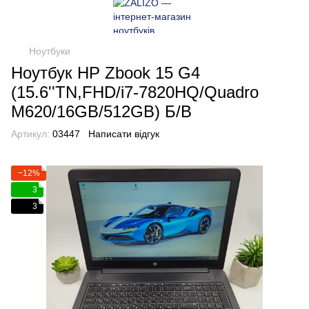
Ноутбуки
Ноутбук HP Zbook 15 G4
(15.6''TN,FHD/i7-7820HQ/Quadro
M620/16GB/512GB) Б/В
Артикул:
03447
Написати відгук
−12%
3
3