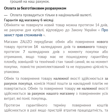
грошей на наш рахунок.
Оплата за безготівковим розрахунком
Оплата провадиться тільки в національній валюті.
Гарантія від магазину 6 місяці.
Обміняти чи повернути новий товар можна протягом 14 днів,
не рахуючи дня купівлі, відповідно до Закону України «
Про
захист прав споживачів
».
Магазин ZALIZO передбачає обмін або повернення
нового
товару протягом
14
календарних днів та
вживаного
товару
протягом
7
календарних днів з моменту покупки або
отримання, якщо товар має не пошкоджену гарантійну
пломбу, зовнішній та технічний стан такий самий, як на момент
покупки, повністю укомплектований та не порушено цілісність
упаковки.
Обмін та повернення товару
належної
якості здійснюється
за
рахунок покупця
, комісія Нової пошти за накладний платіж не
повертається. Обмін та повернення товару
не належної
якості
здійснюється
за рахунок нашого магазину
з поверненням усіх
витрат, які поніс покупець.
Протягом гарантійного терміну повернення коштів
здійснюється в разі якщо пристрій втратив працездатність, та