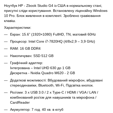
Ноутбук HP - Zbook Studio G4 із США в нормальному стані,
присутні сліди користування. Встановлену ліцензійну Windows
10 Pro. Блок живлення в комплекті. Зроблено гравіювання
клавіш.
Характеристики:
Екран: 15.6” (1920×1080) FullHD, TN, матовий 60Hz
Процесор: Intel Core i7-7820HQ (4/8x2,9 – 3,9 GHz)
RAM: 16 GB DDR4
Накопичувач: SSD 512 GB
Графічний адаптер:
Інтегрована – Intel UHD 630 до 1 GB
Дискретна - Nvidia Quadro M620 - 2 GB
Додаткові можливості: Вбудований мікрофон, вбудовані
стереодинаміки, Bluetooth, Wi-Fi, Підсвітка кнопок.
Роз’єми: 3 x USB 3.0 / 2 x Type-C / HDMI / VGA / LAN /
комбінований роз’єм для навушників та мікрофона /
CardReader
Акумулятор: 7 год. 40 хв. в ютуб