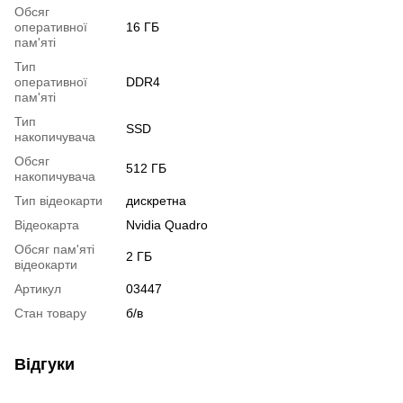
Обсяг
оперативної
16 ГБ
пам'яті
Тип
оперативної
DDR4
пам'яті
Тип
SSD
накопичувача
Обсяг
512 ГБ
накопичувача
Тип відеокарти
дискретна
Відеокарта
Nvidia Quadro
Обсяг пам'яті
2 ГБ
відеокарти
Артикул
03447
Стан товару
б/в
Відгуки