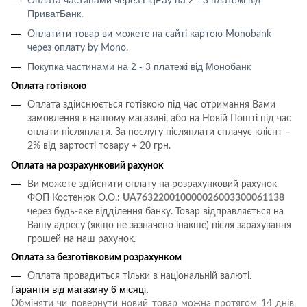
Оплата частинами через LiqPay на 2 - 3 платежі від
ПриватБанк.
Оплатити товар ви можете на сайті картою
Monobank
через оплату
by Mono
.
Покупка частинами на 2 - 3 платежі від Монобанк
Оплата готівкою
Оплата здійснюється готівкою під час отримання Вами
замовлення в нашому магазині, або на Новій Пошті під час
оплати післяплати.
За послугу післяплати сплачує клієнт –
2% від вартості товару + 20 грн.
Оплата на розрахунковий рахунок
Ви можете здійснити оплату на розрахунковий рахунок
ФОП Костенюк О.О.:
UA763220010000026003300061138
через будь-яке відділення банку. Товар відправляється на
Вашу адресу (якщо не зазначено інакше) після зарахування
грошей на наш рахунок.
Оплата за безготівковим розрахунком
Оплата провадиться тільки в національній валюті.
Гарантія від магазину 6 місяці.
Обміняти чи повернути новий товар можна протягом 14 днів,