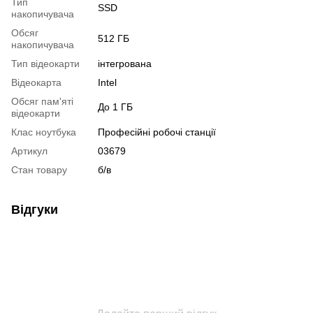
Тип
SSD
накопичувача
Обсяг
512 ГБ
накопичувача
Тип відеокарти
інтегрована
Відеокарта
Intel
Обсяг пам'яті
До 1 ГБ
відеокарти
Клас ноутбука
Професійні робочі станції
Артикул
03679
Стан товару
б/в
Відгуки