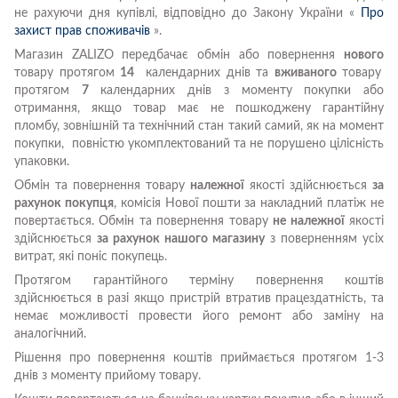
не рахуючи дня купівлі, відповідно до Закону України «
Про
захист прав споживачів
».
Магазин ZALIZO передбачає обмін або повернення
нового
товару протягом
14
календарних днів та
вживаного
товару
протягом
7
календарних днів з моменту покупки або
отримання, якщо товар має не пошкоджену гарантійну
пломбу, зовнішній та технічний стан такий самий, як на момент
покупки, повністю укомплектований та не порушено цілісність
упаковки.
Обмін та повернення товару
належної
якості здійснюється
за
рахунок покупця
, комісія Нової пошти за накладний платіж не
повертається. Обмін та повернення товару
не належної
якості
здійснюється
за рахунок нашого магазину
з поверненням усіх
витрат, які поніс покупець.
Протягом гарантійного терміну повернення коштів
здійснюється в разі якщо пристрій втратив працездатність, та
немає можливості провести його ремонт або заміну на
аналогічний.
Рішення про повернення коштів приймається протягом 1-3
днів з моменту прийому товару.