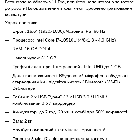
Встановлено Windows 11 Pro, повністю налаштовано та готове
до роботи! Блок живлення в комплекті. Зроблено гравіювання
клавіатури.
Характеристики:
Екран: 15,6" (1920x1080),Матовий IPS, 60 Hz
Процесор: Intel Core i7-10510U (4/8x1.8 - 4.9 GHz)
RAM: 16 GB DDR4
Накопичувач: 512 GB
Графічні адаптери: Інтегрований - Intel UHD до 1 GB
Додаткові можливості: Вбудований мікрофон / вбудовані
стереодинаміки / підсвітка кнопок / Bluetooth / Wi-Fi /
Вебкамера
Роз'єми: 2 x USB Type-C / 2 x USB 3.0 / HDMI /
комбінований 3,5 / кардридер
Акумулятор: до 7 год. 20 хв. в ютубі при 50% яскравості
Вага: 2 кг
Ноутбук почищений та замінена термопаста!
Гарантія 3 міс. (7 днів на повернення товару!)