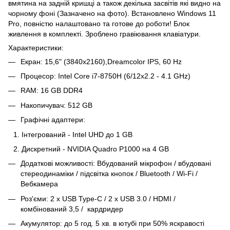
вмятина на задній кришці а також декілька засвітів які видно на
чорному фоні (Зазначено на фото). Встановлено Windows 11
Pro, повністю налаштовано та готове до роботи! Блок
живлення в комплекті. Зроблено гравіювання клавіатури.
Характеристики:
Екран: 15,6" (3840x2160),Dreamcolor IPS, 60 Hz
Процесор: Intel Core i7-8750H (6/12x2.2 - 4.1 GHz)
RAM: 16 GB DDR4
Накопичувач: 512 GB
Графічні адаптери:
Інтегрований - Intel UHD до 1 GB
Дискретний - NVIDIA Quadro P1000 на 4 GB
Додаткові можливості: Вбудований мікрофон / вбудовані
стереодинаміки / підсвітка кнопок / Bluetooth / Wi-Fi /
Вебкамера
Роз'єми: 2 x USB Type-C / 2 x USB 3.0 / HDMI /
комбінований 3,5 / кардридер
Акумулятор: до 5 год. 5 хв. в ютубі при 50% яскравості