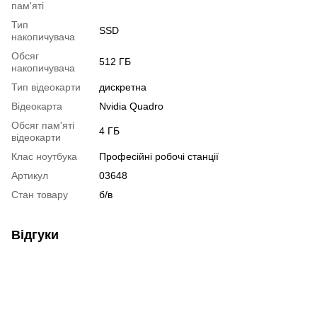
пам'яті
Тип
SSD
накопичувача
Обсяг
512 ГБ
накопичувача
Тип відеокарти
дискретна
Відеокарта
Nvidia Quadro
Обсяг пам'яті
4 ГБ
відеокарти
Клас ноутбука
Професійні робочі станції
Артикул
03648
Стан товару
б/в
Відгуки