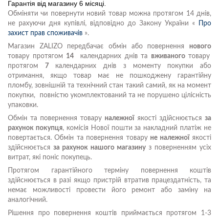
Гарантія від магазину 6 місяці.
Обміняти чи повернути новий товар можна протягом 14 днів,
не рахуючи дня купівлі, відповідно до Закону України «
Про
захист прав споживачів
».
Магазин ZALIZO передбачає обмін або повернення
нового
товару протягом
14
календарних днів та
вживаного
товару
протягом
7
календарних днів з моменту покупки або
отримання, якщо товар має не пошкоджену гарантійну
пломбу, зовнішній та технічний стан такий самий, як на момент
покупки, повністю укомплектований та не порушено цілісність
упаковки.
Обмін та повернення товару
належної
якості здійснюється
за
рахунок покупця
, комісія Нової пошти за накладний платіж не
повертається. Обмін та повернення товару
не належної
якості
здійснюється
за рахунок нашого магазину
з поверненням усіх
витрат, які поніс покупець.
Протягом гарантійного терміну повернення коштів
здійснюється в разі якщо пристрій втратив працездатність, та
немає можливості провести його ремонт або заміну на
аналогічний.
Рішення про повернення коштів приймається протягом 1-3