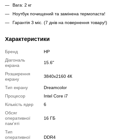
Вага: 2 кг
Ноутбук почищений та замінена термопаста!
Гарантія 3 міс. (7 днів на повернення товару!)
Характеристики
Бренд
HP
Діагональ
15.6"
екрана
Розширення
3840х2160 4К
екрану
Тип екрану
Dreamcolor
Процесор
Intel Core i7
Кількість ядер
6
Обсяг
оперативної
16 ГБ
пам'яті
Тип
оперативної
DDR4