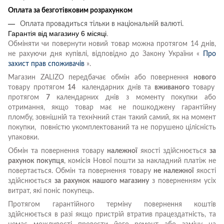
Оплата за безготівковим розрахунком
Оплата провадиться тільки в національній валюті.
Гарантія від магазину 6 місяці.
Обміняти чи повернути новий товар можна протягом 14 днів,
не рахуючи дня купівлі, відповідно до Закону України «
Про
захист прав споживачів
».
Магазин ZALIZO передбачає обмін або повернення
нового
товару протягом
14
календарних днів та
вживаного
товару
протягом
7
календарних днів з моменту покупки або
отримання, якщо товар має не пошкоджену гарантійну
пломбу, зовнішній та технічний стан такий самий, як на момент
покупки, повністю укомплектований та не порушено цілісність
упаковки.
Обмін та повернення товару
належної
якості здійснюється
за
рахунок покупця
, комісія Нової пошти за накладний платіж не
повертається. Обмін та повернення товару
не належної
якості
здійснюється
за рахунок нашого магазину
з поверненням усіх
витрат, які поніс покупець.
Протягом гарантійного терміну повернення коштів
здійснюється в разі якщо пристрій втратив працездатність, та