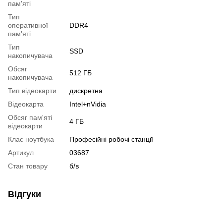
пам'яті
Тип
оперативної
DDR4
пам'яті
Тип
SSD
накопичувача
Обсяг
512 ГБ
накопичувача
Тип відеокарти
дискретна
Відеокарта
Intel+nVidia
Обсяг пам'яті
4 ГБ
відеокарти
Клас ноутбука
Професійні робочі станції
Артикул
03687
Стан товару
б/в
Відгуки