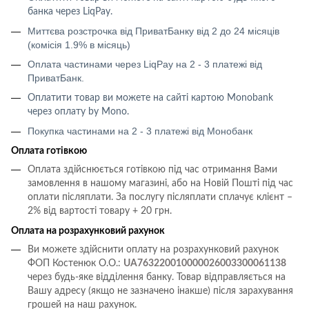
банка через LiqPay
.
Миттєва розстрочка від ПриватБанку від 2 до 24 місяців
(комісія 1.9% в місяць)
Оплата частинами через LiqPay на 2 - 3 платежі від
ПриватБанк.
Оплатити товар ви можете на сайті картою
Monobank
через оплату
by Mono
.
Покупка частинами на 2 - 3 платежі від Монобанк
Оплата готівкою
Оплата здійснюється готівкою під час отримання Вами
замовлення в нашому магазині, або на Новій Пошті під час
оплати післяплати.
За послугу післяплати сплачує клієнт –
2% від вартості товару + 20 грн.
Оплата на розрахунковий рахунок
Ви можете здійснити оплату на розрахунковий рахунок
ФОП Костенюк О.О.:
UA763220010000026003300061138
через будь-яке відділення банку. Товар відправляється на
Вашу адресу (якщо не зазначено інакше) після зарахування
грошей на наш рахунок.