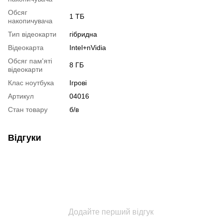
Обсяг
1 ТБ
накопичувача
Тип відеокарти
гібридна
Відеокарта
Intel+nVidia
Обсяг пам'яті
8 ГБ
відеокарти
Клас ноутбука
Ігрові
Артикул
04016
Стан товару
б/в
Відгуки
Додайте перший відгук