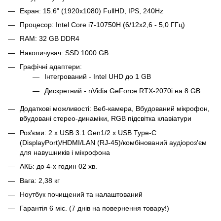
Екран: 15.6” (1920x1080) FullHD, IPS, 240Hz
Процесор: Intel Core i7-10750H (6/12х2,6 - 5,0 ГГц)
RAM: 32 GB DDR4
Накопичувач: SSD 1000 GB
Графічні адаптери:
Інтегрований - Intel UHD до 1 GB
Дискретний - nVidia GeForce RTX-2070i на 8 GB
Додаткові можливості: Веб-камера, Вбудований мікрофон,
вбудовані стерео-динаміки, RGB підсвітка клавіатури
Роз'єми: 2 х USB 3.1 Gen1/2 х USB Type-C
(DisplayPort)/HDMI/LAN (RJ-45)/комбінований аудіороз'єм
для навушників і мікрофона
АКБ: до 4-х годин 02 хв.
Вага: 2,38 кг
Ноутбук почищений та налаштований
Гарантія 6 міс. (7 днів на повернення товару!)