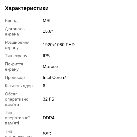
Характеристики
Бренд
MSI
Діагональ
15.6"
екрана
Розширення
1920x1080 FHD
екрану
Тип екрану
IPS
Покриття
Матове
екрану
Процесор
Intel Core i7
Кількість ядер
6
Обсяг
оперативної
32 ГБ
пам'яті
Тип
оперативної
DDR4
пам'яті
Тип
SSD
накопичувача