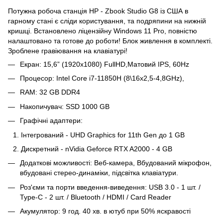
Потужна робоча станція HP - Zbook Studio G8 із США в
гарному стані є сліди користування, та подряпини на нижній
кришці. Встановлено ліцензійну Windows 11 Pro, повністю
налаштовано та готове до роботи! Блок живлення в комплекті.
Зроблене гравіювання на клавіатурі!
Екран: 15,6” (1920x1080) FullHD,Матовий IPS, 60Hz
Процесор: Intel Core i7-11850H (8\16x2,5-4,8GHz),
RAM: 32 GB DDR4
Накопичувач: SSD 1000 GB
Графічні адаптери:
Інтегрований - UHD Graphics for 11th Gen до 1 GB
Дискретний - nVidia Geforce RTX A2000 - 4 GB
Додаткові можливості: Веб-камера, Вбудований мікрофон,
вбудовані стерео-динаміки, підсвітка клавіатури.
Роз'єми та порти введення-виведення: USB 3.0 - 1 шт. /
Туре-С - 2 шт. / Bluetooth / HDMI / Card Reader
Акумулятор: 9 год. 40 хв. в ютуб при 50% яскравості