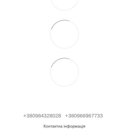
+380984328028
+380966967733
Контактна інформація