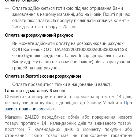
Оплата готівкою
Оплата здійснюється готівкою під час отримання Вами
замовлення в нашому магазині, або на Новій Пошті під час
оплати післяплати.
За послугу післяплати сплачує клієнт –
2% від вартості товару + 20 грн.
Оплата на розрахунковий рахунок
Ви можете здійснити оплату на розрахунковий рахунок
ФОП Костенюк О.О.:
UA763220010000026003300061138
через будь-яке відділення банку. Товар відправляється на
Вашу адресу (якщо не зазначено інакше) після зарахування
грошей на наш рахунок.
Оплата за безготівковим розрахунком
Оплата провадиться тільки в національній валюті.
Гарантія від магазину 6 місяці.
Обміняти чи повернути новий товар можна протягом 14 днів,
не рахуючи дня купівлі, відповідно до Закону України «
Про
захист прав споживачів
».
Магазин ZALIZO передбачає обмін або повернення
нового
товару протягом
14
календарних днів та
вживаного
товару
протягом
7
календарних днів з моменту покупки або
отримання, якщо товар має не пошкоджену гарантійну