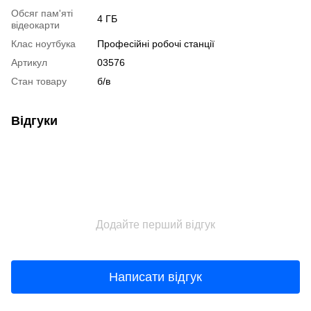
Обсяг пам'яті
4 ГБ
відеокарти
Клас ноутбука
Професійні робочі станції
Артикул
03576
Стан товару
б/в
Відгуки
Додайте перший відгук
Написати відгук