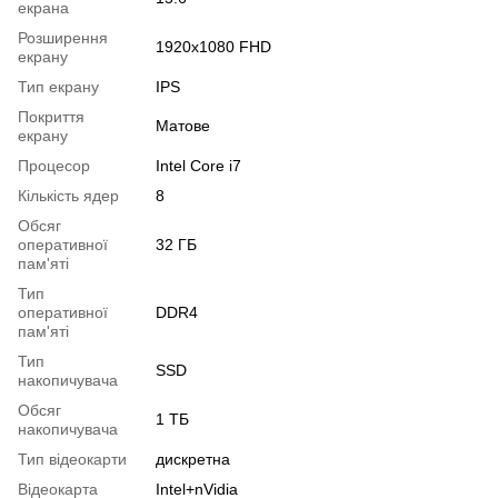
екрана
Розширення
1920x1080 FHD
екрану
Тип екрану
IPS
Покриття
Матове
екрану
Процесор
Intel Core i7
Кількість ядер
8
Обсяг
оперативної
32 ГБ
пам'яті
Тип
оперативної
DDR4
пам'яті
Тип
SSD
накопичувача
Обсяг
1 ТБ
накопичувача
Тип відеокарти
дискретна
Відеокарта
Intel+nVidia