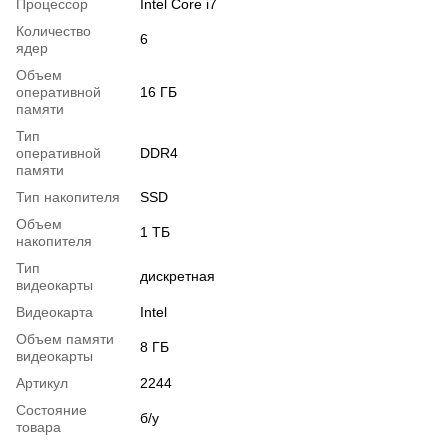
Процессор
Intel Core i7
Количество
6
ядер
Объем
оперативной
16 ГБ
памяти
Тип
оперативной
DDR4
памяти
Тип накопителя
SSD
Объем
1 ТБ
накопителя
Тип
дискретная
видеокарты
Видеокарта
Intel
Объем памяти
8 ГБ
видеокарты
Артикул
2244
Состояние
б/у
товара