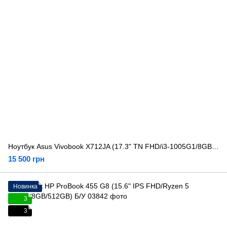
Ноутбук Asus Vivobook X712JA (17.3" TN FHD/i3-1005G1/8GB/512GB) Б/У
15 500 грн
Новинка
3
3