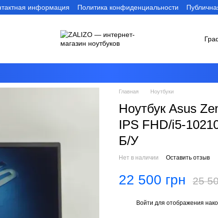
нтактная информация
Политика конфиденциальности
Публична
Гра
Главная
Ноутбуки
Ноутбук Asus Ze
IPS FHD/i5-102
Б/У
Нет в наличии
Оставить отзыв
22 500 грн
25 50
Войти
для отображения нако
%