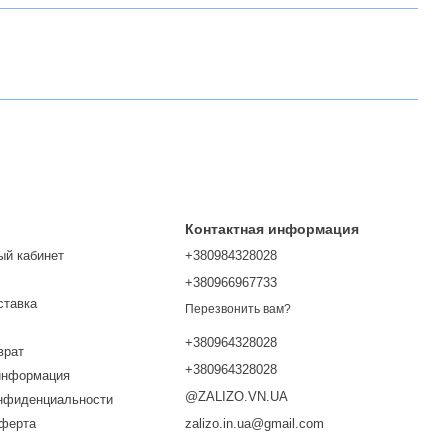
Контактная информация
ый кабинет
+380984328028
+380966967733
ставка
Перезвонить вам?
+380964328028
врат
+380964328028
информация
@ZALIZO.VN.UA
онфиденциальности
оферта
zalizo.in.ua@gmail.com