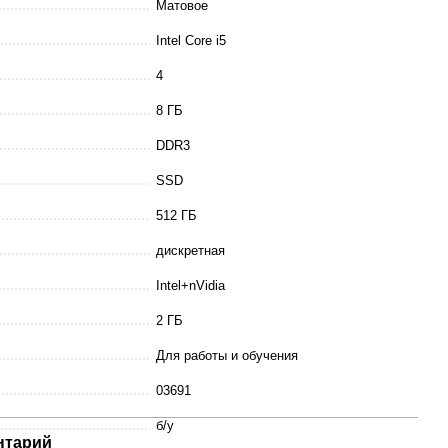
Матовое
Intel Core i5
4
8 ГБ
DDR3
SSD
512 ГБ
дискретная
Intel+nVidia
2 ГБ
Для работы и обучения
03691
б/у
нтарий