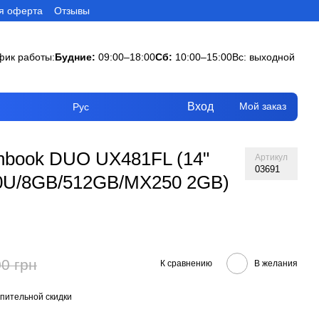
я оферта
Отзывы
фик работы:
Будние:
09:00–18:00
Сб:
10:00–15:00
Вс: выходной
Вход
Мой заказ
Рус
nbook DUO UX481FL (14"
Артикул
03691
10U/8GB/512GB/MX250 2GB)
0 грн
К сравнению
В желания
пительной скидки