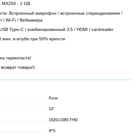
e MX250 - 2 GB
ти: Встроенный микрофон / встроенные стереодинамики /
h / Wi-Fi / Вебкамера
 USB Type-C / комбинированный 3,5 / HDMI / cardreader
20 мин. в ютубе при 50% яркости
на термопаста!
 возврат товара!)
Asus
14"
1920x1080 FHD
IPS