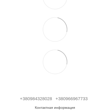
+380984328028
+380966967733
Контактная информация