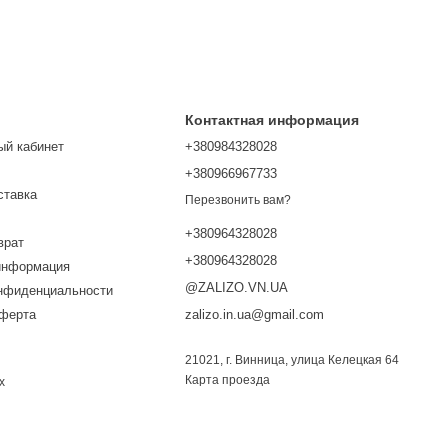
Контактная информация
ый кабинет
+380984328028
+380966967733
ставка
Перезвонить вам?
+380964328028
врат
+380964328028
информация
@ZALIZO.VN.UA
онфиденциальности
оферта
zalizo.in.ua@gmail.com
21021, г. Винница, улица Келецкая 64
Карта проезда
х