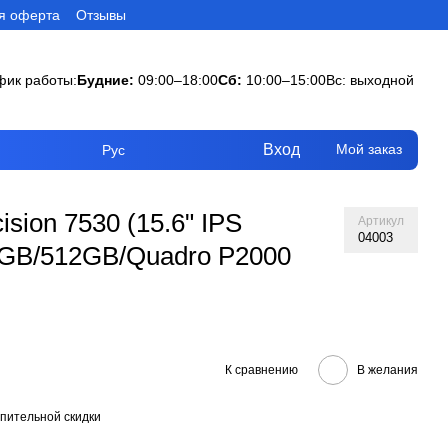
я оферта
Отзывы
фик работы:
Будние:
09:00–18:00
Сб:
10:00–15:00
Вс: выходной
Вход
Мой заказ
Рус
ision 7530 (15.6" IPS
Артикул
04003
2GB/512GB/Quadro P2000
К сравнению
В желания
пительной скидки