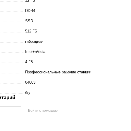
32 ГБ
DDR4
SSD
512 ГБ
гибридная
Intel+nVidia
4 ГБ
Профессиональные рабочие станции
04003
б/у
нтарий
Войти с помощью