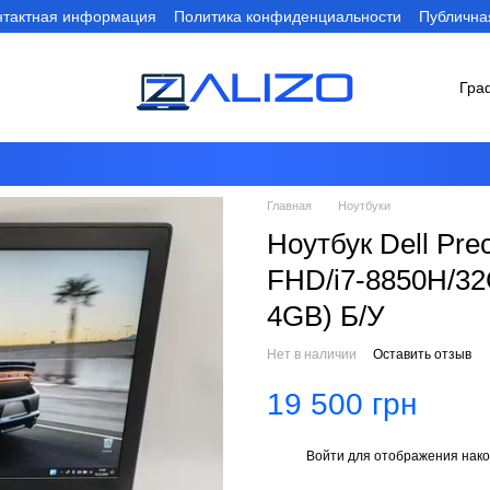
нтактная информация
Политика конфиденциальности
Публична
Гра
Главная
Ноутбуки
Ноутбук Dell Prec
FHD/i7-8850H/3
4GB) Б/У
Нет в наличии
Оставить отзыв
19 500 грн
Войти
для отображения нако
%