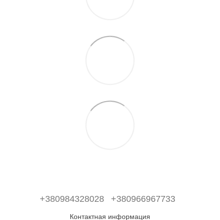
+380984328028
+380966967733
Контактная информация